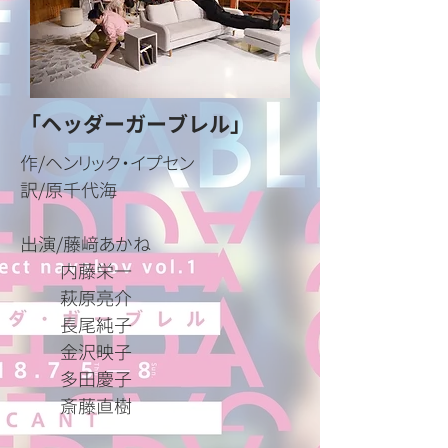
「ヘッダーガーブレル」
作/ヘンリック・イプセン
訳/原千代海
​出演/藤﨑あかね
内藤栄一
萩原亮介
長尾純子
金沢映子
多田慶子
​ 斎藤直樹