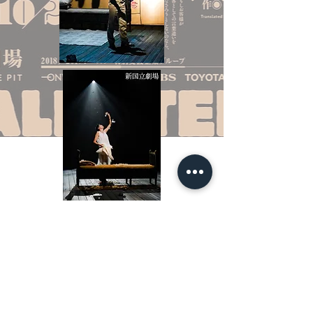
「誤解」
作/アルベール・カミュ
訳/岩切正一郎