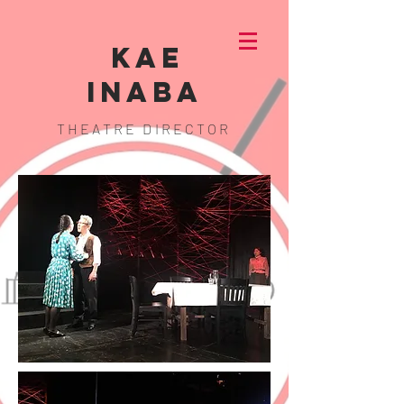
KAE
INABA
THEATRE DIRECTOR