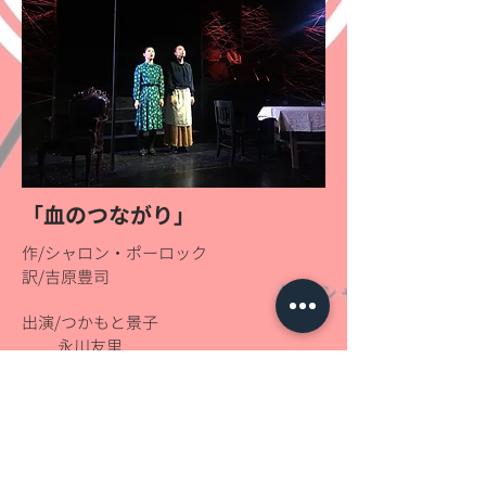
「血のつながり」
作/シャロン・ポーロック
​訳/吉原豊司
出演/つかもと景子
永川友里
前東美菜子
内堀律子
大原康裕
内藤裕志
木場允視